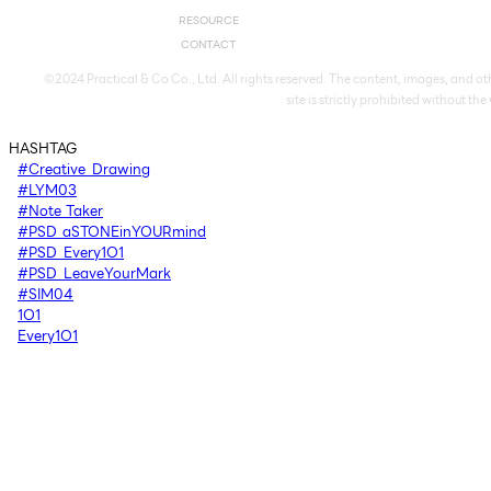
RESOURCE
CONTACT
©2024 Practical & Co Co., Ltd. All rights reserved. The content, images, and oth
site is strictly prohibited without th
HASHTAG
#Creative_Drawing
#LYM03
#Note_Taker
#PSD_aSTONEinYOURmind
#PSD_Every1O1
#PSD_LeaveYourMark
#SIM04
1O1
Every1O1