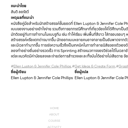
แนะนำโดย
สันติ ลอรัชวี
เหตุผลที่แนะนำ
หนังสือคู่มือสำหรับนักสร้างสรรค์ชั้นยอดที่ Ellen Lupton & Jennifer Cole Phi
แบบของงานอย่างเข้าใจง่าย รวมถึงการยกกรณีศึกษาที่เกี่ยวข้องให้ได้ศึกษาเป็นต
มักติดอยู่กับการทำงานในแบบรูทีน เช่น ทำให้เรียบ เพิ่มพื้นที่สีขาว ใส่กรอบรอบๆ
สร้างสรรค์หรือแตกต่างมากขึ้น นักออกแบบหลายคนอาจกลายเป็นอัมพาตจากตัวเ
และมีเวลาทำมากขึ้น การเร่งความเร็วจึงเป็นเทคนิคในการทำลายนิสัยของตัวเองด
ลองทำอย่างอื่นอย่างรวดเร็ว การ Sprinting สร้างแนวทางของวิช่วลได้ในเวลาอันส
แต่ละแนวคิดมีค่าน้อยลงและง่ายต่อการสำรวจและละทิ้งมันได้อย่างไม่เสียดาย ข้อแน
#
Ellen Lupton & Jennifer Cole Phillips
,#
Get Ideas & Create Form
,#
Graph
ชื่อผู้เขียน
ชื่อผู้แปล
Ellen Lupton & Jennifer Cole Phillips
Ellen Lupton & Jennifer Cole Ph
HOME
ABOUT
COURSE
ACTIVITY