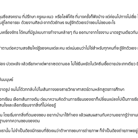
นซือสงคราม ที่ปรึกษา ครูแนะแนว หรือไลฟ์โค้ช ที่บางครั้งก็ฟังบ้าง แต่ค่อนไปทางไม่เชื่อ ไ
ริ่มสู่โลกอารยะ ด้วยงานศิลปะจากตัวอักษร จนรู้จักตัวเองว่าชอบไม่ชอบอะไร
บเครื่องจักร ได้คนที่มีรูปแบบการทำงานคล้ายๆ กัน ออกมาจากโรงงาน มาตรฐานเดียวกัน เ
ถามต่อความสงสัยใคร่รู้ของคนแต่ละคน แต่แน่นอนว่าไม่ใช่สำหรับทุกคนที่จะรู้จักตัวเอง เ
ท้อง ปวดหลัง แล้วเรียกหาแต่พาราเซตตามอล ไม่ใช่ยืนหยัดในวัคซีนเชื้อตายประเภทเดียว 
ป็นมนุษย์
ฝนวาดรูป จนไม่ได้วกกลับไปในเส้นทางของสายวิทยาศาสตร์ตามหลักสูตรการศึกษา
เรียน เลือกเส้นทางเดิม ต่อมาความคิดด้านการเรียนของเขาก็เปลี่ยนแปลงไปเป็นการเรีย
จและเลือกเรียนจากสิ่งที่ไม่ค่อยรู้
 โดยเริ่มจากสิ่งที่ตนเองชอบ อยากนำมาใช้ทำเอง แล้วผสมผสานกับความอยากรู้ว่างานที
พื้นฐานจากความชอบของตน
ั้น ไม่จำเป็นต้องมีกรอบที่ชัดเจนว่าถ้าหากชอบการถ่ายภาพ ก็จำเป็นต้องถ่ายภาพอยู่