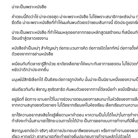
น่าจะเป็นเพราะหนังสือ
คำตอบนี้คิดว่าใช่ น่าจะตรงสุด น่าจะเพราะหนังสือ ไม่ใช่เพราะเสนาธิการหลังม่าน กุ
ยึดถือ น่าจะเพราะหนังสือที่ทำให้ผมค้นพบตัวเองว่าชอบเส้นทางนี้ เปิดประตูแรกเ
น่าจะเป็นเพราะหนังสือ ที่ทำให้ผมหลุดออกจากกรอบหลักสูตรสร้างคน ที่เสมือนกั
ป้อนเข้าสู่ตลาดแรงงาน
หนังสือจำเป็นแน่ๆ สำคัญแน่ๆ ต่อกระบวนการคิด ต่อการเปิดโลกทัศน์ ต่อการตั้งคำ
ตัวเองจากการอ่านหนังสือ
เหมือนกับที่เวลาเรารู้สึกป่วย เราต้องเลือกยาให้เหมาะกับอาการของตน ไม่ใช่ปวด
หยัดว่าดีกว่าประเภทอื่น
มนุษย์มีสิทธิเลือกได้ เป็นอิสระต่อการถูกบังคับ นั้นน่าจะเป็นนิยามหนึ่งของความเ
เช่นเดียวกันกับ พิชาญ สุจริตสาธิต ค้นพบตัวเองจากการได้ลงมือทำ ลงมืดฝึก
อยู่ผิดที่ ผิดทาง เขาบอกไว้ในบางช่วงบางตอนของการสนทนาในหัวข้อของการเลือก
จากความสนุกของตัวเขาเอง ไม่ได้อยากเรียนแค่ในห้องเรียน เลือกเรียนตามความสนใ
เขาใช้ความอยากสงสัยใครรู้เพื่อตามหาคำตอบ หาความเป็นไปได้ใหม่ๆในการทำงาน
กำลังจะทำนั้นสามารถใช้กระบวนการใดได้บ้าง เป็นการออกแบบการทำงานที่มี
พิชาญบอกต่อว่า จริงๆ แล้วการประกอบอาชีพของคนเรา หรือการทำงานของพวกเราน
เดียว หากแต่ว่า เราสามารถที่จะทำอย่างอื่นประกอบการทำงานหลักไปด้วยได้