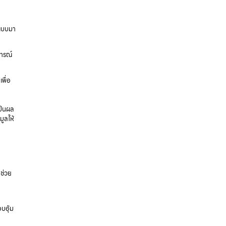
กแบบมา
การณ์
เพื่อ
ป็นผล
ูลให้
ะช่วย
บอุ้ม