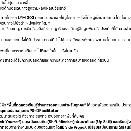
ันไม่คุ้นเคย บางสิ่ง
วใจเด็กน้อยเดินทางสู่ความหลงใหลในวัยเยาว์
 ภายใต้รหัส
LYM 003
ที่ออกแบบมาเพื่อให้ผู้โดยสาร–ซึ่งก็คือ ผู้เรียนแต่ละคน ได้มีโอกา
ดินทางไปยังตำแหน่งแห่งที่ใหม่ ๆ
เชี่ยวชาญ การมีเครื่องมือที่ชำนาญ เรื่องราวที่เรารู้สึกผูกพัน หรือประเด็นที่ให้ความส
ู้และพัฒนาตนเอง รวมทั้งได้รับประสบการณ์ที่นำไปสู่การสร้างสรรค์งานเฉพาะตน โดยละวางสายต
พาผู้โดยสารออกเดินทางไปที่แห่งใดนั้น…ยังไม่แน่ชัด
ผู้โดยสารจะได้รับความปลอดภัยและความสะดวกกายสบายใจตลอดเที่ยวบิน
ี่คือ
“พื้นที่ทดลองเรียนรู้ด้านการออกแบบสำหรับทุกคน”
ได้ถอดรหัสออกมาเป็นโปรแก
นุชศิลปวิศวกุล
และ
PS±DFacilitator
าตนเองได้ ด้วยการเสี่ยงที่จะเดินออกจากพื้นที่คุ้นเคย
 Yourself) ยกระดับแนวคิด (Shift Mindset) พัฒนาทักษะ (Up Skill) และเรียนรู้
อกจากกรอบการทำงานแบบเดิมของตนเอง
โดยมี
Side Project เปรียบเสมือนสนามเด็กเล่น
เ