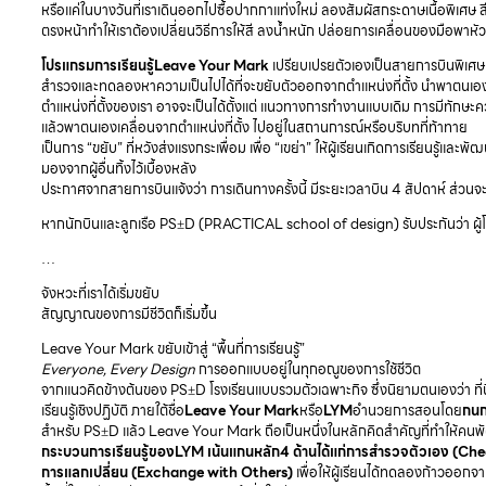
หรือแค่ในบางวันที่เราเดินออกไปซื้อปากกาแท่งใหม่ ลองสัมผัสกระดาษเนื้อพิเศษ สีส
ตรงหน้าทำให้เราต้องเปลี่ยนวิธีการให้สี ลงน้ำหนัก ปล่อยการเคลื่อนของมือพาหั
โปรแกรมการเรียนรู้Leave Your Mark
เปรียบเปรยตัวเองเป็นสายการบินพิเศษ
สำรวจและทดลองหาความเป็นไปได้ที่จะขยับตัวออกจากตำแหน่งที่ตั้ง นำพาตนเองเ
ตำแหน่งที่ตั้งของเรา อาจจะเป็นได้ตั้งแต่ แนวทางการทำงานแบบเดิม การมีทักษะความ
แล้วพาตนเองเคลื่อนจากตำแหน่งที่ตั้ง ไปอยู่ในสถานการณ์หรือบริบทที่ท้าทาย
เป็นการ “ขยับ” ที่หวังส่งแรงกระเพื่อม เพื่อ “เขย่า” ให้ผู้เรียนเกิดการเรียนร
มองจากผู้อื่นทิ้งไว้เบื้องหลัง
ประกาศจากสายการบินแจ้งว่า การเดินทางครั้งนี้ มีระยะเวลาบิน 4 สัปดาห์ ส่วนจะ
หากนักบินและลูกเรือ PS±D (PRACTICAL school of design) รับประกันว่า 
…
จังหวะที่เราได้เริ่มขยับ
สัญญาณของการมีชีวิตก็เริ่มขึ้น
Leave Your Mark ขยับเข้าสู่ “พื้นที่การเรียนรู้”
Everyone, Every Design
การออกแบบอยู่ในทุกอณูของการใช้ชีวิต
จากแนวคิดข้างต้นของ PS±D โรงเรียนแบบรวมตัวเฉพาะกิจ ซึ่งนิยามตนเองว่า ที่น
เรียนรู้เชิงปฏิบัติ ภายใต้ชื่อ
Leave Your Mark
หรือ
LYM
อำนวยการสอนโดย
กนก
สำหรับ PS±D แล้ว Leave Your Mark ถือเป็นหนึ่งในหลักคิดสำคัญที่ทำให้คนพัฒน
กระบวนการเรียนรู้ของLYM เน้นแกนหลัก4 ด้านได้แก่การสำรวจตัวเอง (Check
การแลกเปลี่ยน (Exchange with Others)
เพื่อให้ผู้เรียนได้ทดลองก้าวอ