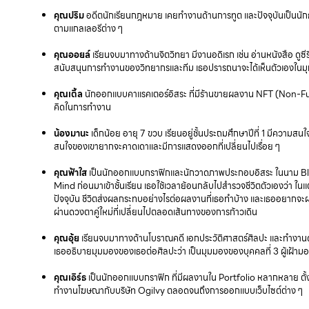
คุณปริม
อดีตนักเรียนกฎหมาย เคยทำงานด้านการทูต และปัจจุบันเป็นนักธ
ตามแกลเลอรีต่าง ๆ
คุณออยล์
เรียนจบมาทางด้านจิตวิทยา มีงานอดิเรก เช่น อ่านหนังสือ ดู
สนับสนุนการทำงานของวิทยากรและทีม เธอปรารถนาจะได้เห็นตัวเองในมุมม
คุณเติ้ล
นักออกแบบคาแรคเตอร์อิสระ ที่มีร้านขายผลงาน NFT (Non-
คิดในการทำงาน
น้องมานะ
เด็กน้อย อายุ 7 ขวบ เรียนอยู่ชั้นประถมศึกษาปีที่ 1 มีความสน
สนใจของเขายากจะคาดเดาและมีการแสดงออกที่เปลี่ยนไปเรื่อย ๆ
คุณฟ้าใส
เป็นนักออกแบบกราฟิกและนักวาดภาพประกอบอิสระ ในนาม Blue
Mind ก่อนมาเข้าชั้นเรียน เธอใช้เวลาย้อนกลับไปสำรวจชีวิตตัวเองว่า ในแต่
ปัจจุบัน ชีวิตส่งผลกระทบอย่างไรต่อผลงานที่เธอทำบ้าง และเธออยากจะผล
ผ่านดวงตาคู่ใหม่ที่เปลี่ยนไปตลอดเส้นทางของการก้าวเดิน
คุณอุ้ย
เรียนจบมาทางด้านโบราณคดี เอกประวัติศาสตร์ศิลปะ และทำงาน
เธออธิบายมุมมองของเธอต่อศิลปะว่า เป็นมุมมองของบุคคลที่ 3 ผู้เฝ้า
คุณเอิร์ธ
เป็นนักออกแบบกราฟิก ที่มีผลงานใน Portfolio หลากหลาย ตั้
ทำงานโฆษณากับบริษัท Ogilvy ตลอดจนถึงการออกแบบเว็บไซต์ต่าง ๆ