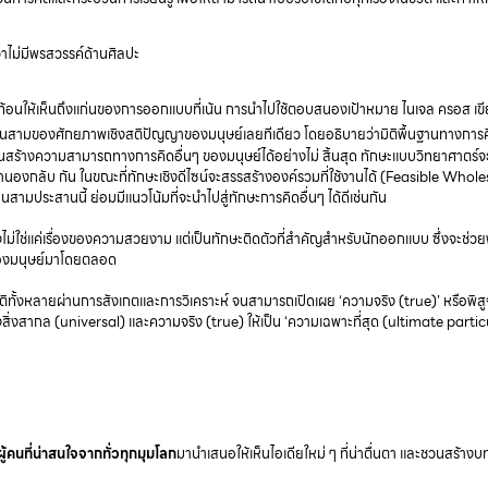
ว่าไม่มีพรสวรรค์ด้านศิลปะ
ท้อนให้เห็นถึงแก่นของการออกแบบที่เน้น การนำไปใช้ตอบสนองเป้าหมาย ไนเจล ครอส เขี
งในสามของศักยภาพเชิงสติปัญญาของมนุษย์เลยทีเดียว โดยอธิบายว่ามิติพื้นฐานทางการคิ
มกันสร้างความสามารถทางการคิดอื่นๆ ของมนุษย์ได้อย่างไม่ สิ้นสุด ทักษะแบบวิทยาศาตร์จ
องกลับ กัน ในขณะที่ทักษะเชิงดีไซน์จะสรรสร้างองค์รวมที่ใช้งานได้ (Feasible Whole
นฐานสามประสานนี้ ย่อมมีแนวโน้มที่จะนำไปสู่ทักษะการคิดอื่นๆ ได้ดีเช่นกัน
t จึงไม่ใช่แค่เรื่องของความสวยงาม แต่เป็นทักษะติดตัวที่สำคัญสำหรับนักออกแบบ ซึ่งจะช่ว
ตของมนุษย์มาโดยตลอด
ั้งหลายผ่านการสังเกตและการวิเคราะห์ จนสามารถเปิดเผย ‘ความจริง (true)’ หรือพิสูจ
องสิ่งสากล (universal) และความจริง (true) ให้เป็น ‘ความเฉพาะที่สุด (ultimate partic
นที่น่าสนใจจากทั่วทุกมุมโลก
มานำเสนอให้เห็นไอเดียใหม่ ๆ ที่น่าตื่นตา และชวนสร้างบ