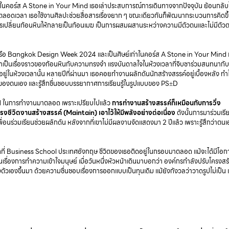
าในคอร์ส A Stone in Your Mind เธอเล่าประสบการณ์การเดินทางจากปัจจุบัน ย้อนกลับไ
ู่ตลอดเวลา เธอใช้งานศิลปะช่วยสื่อสารเรื่องยาก ๆ ขณะเดียวกันก็พัฒนากระบวนการคิดขึ
เปลี่ยนก้อนหินให้กลายเป็นก้อนเมฆ เป็นการผสมผสานระหว่างความมีตัวตนและไม่มีตัว
รือ Bangkok Design Week 2024 และเป็นศิษย์เก่าในคอร์ส A Stone in Your Mind เ
เป็นเรื่องราวของก้อนหินกับความทรงจำ แรงบันดาลใจในห้วงเวลาที่จิบชาร่วมสนทนากั
งอยู่ในห้วงเวลานั้น หลายปีที่ผ่านมา เธอคอยทำงานผลักดันนักสร้างสรรค์อยู่เบื้องหลัง ทำใ
องตนเอง และรู้สึกชื่นชอบบรรยากาศการเรียนรู้ในรูปแบบของ PS±D
YM ในการทำงานมาตลอด เพราะเปรียบไปแล้ว
การทำงานสร้างสรรค์ก็เหมือนกับการวิ่ง
ำรงชีวิตงานสร้างสรรค์ (Maintain) เอาไว้ให้มีพลังอย่างต่อเนื่อง
ดังนั้นการมาร่วมเรีย
พื่อนร่วมเรียนช่วยผลักดัน หลังจากที่เขาไม่มีผลงานจัดแสดงมา 2 ปีแล้ว เพราะรู้สึกว่าตนเ
ที่ Business School ประเทศอังกฤษ ชีวิตของเธอติดอยู่ในกรอบมาตลอด แม้จะได้มีโอก
นเรื่องการทำความเข้าใจมนุษย์ เมื่อวันหนึ่งหัวหน้าเดินมาบอกว่า องค์กรกำลังปรับโครงสร
ตัวเองขึ้นมา ด้วยความชื่นชอบเรื่องการออกแบบเป็นทุนเดิม แม้ยังกังวลว่าวาดรูปไม่เป็น แ