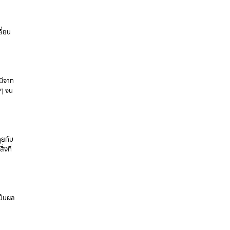
ี่ยน
นีจาก
 ๆ จน
ุยกับ
่งที่
เป็นผล