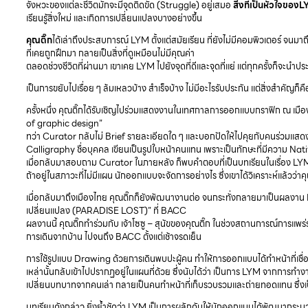
จังหวะของแต่ละชีวิตมักจะมีจุดติดขัด (Struggle) อยู่เสมอ
สิ่งที่เป็นหัวใจขอ
เรียนรู้สิ่งใหม่ และเกิดการเปลี่ยนแปลงบางอย่างขึ้น
คุณติ๊ก
ได้เล่าถึงประสบการณ์ LYM ตั้งแต่สมัยเรียน ที่ยังไม่มีคอมพิวเตอร์ จนม
ที่เคยถูกฝึกมา กลายเป็นสิ่งที่ดูเหมือนไม่มีคุณค่า
ตลอดช่วงชีวิตที่ผ่านมา เขาเคย LYM ไปยังจุดที่ดีและจุดที่แย่ แต่ทุกครั้งก็จะน
เป็นการขยับไปเรื่อย ๆ ล้มเหลวบ้าง สำเร็จบ้าง ไม่มีอะไรรับประกัน แต่สิ่งสำคัญก็คือ 
ครั้งหนึ่ง คุณติ๊กได้รับเชิญไปร่วมแสดงงานในเทศกาลการออกแบบกราฟิก ณ เมือ
of graphic design”
ทว่า Curator กลับไม่ Brief รายละเอียดใด ๆ และบอกปัดให้ไปคุยกับคนร่วมแส
Calligraphy ชื่อบุคคล เขียนเป็นรูปใบหน้าคนแทน เพราะเป็นทักษะที่มีความ Nati
เมื่อกลับมาสอบถาม Curator ในภายหลัง ก็พบคำตอบที่เป็นบทเรียนในเรื่อง LY
ถ้าอยู่ในสภาวะที่ไม่มีแผน นักออกแบบจะจัดการอย่างไร ซึ่งเขาได้วิเคราะห์แล้วว่
เมื่อกลับมาถึงเมืองไทย คุณติ๊กก็ยังพัฒนางานต่อ จนกระทั่งกลายมาเป็นผลงาน B
เปลี่ยนแปลง (PARADISE LOST)” ที่ BACC
ผลงานนี้ คุณติ๊กทำร่วมกับ เจ้าโซซู – สุนัขของคุณติ๊ก ในช่วงสถานการณ์การแพร
การเดินจากบ้าน ไปจนถึง BACC ตั้งแต่เช้าจรดเย็น
การใช้รูปแบบ Drawing ด้วยการเดินพบปะผู้คน ทำให้การออกแบบได้ทำหน้าที่เชื่อ
เหล่านั้นกลับเข้าไปปรากฏอยู่ในแผนที่ด้วย ซึ่งนับได้ว่า เป็นการ LYM จากการทำ
เปลี่ยนบทบาทจากคนเล่า กลายเป็นคนทำหน้าที่เก็บรวบรวมและถ่ายทอดแทน ซึ่งเป็นสิ
บทเรียนดังกล่าว ยิ่งย้ำชัดว่า LYM เป็นการผลักดันให้นักออกแบบได้พัฒนากระบวน