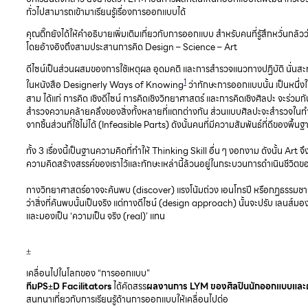
ทั่วไปสามารถเข้ามาเรียนรู้เรื่องการออกแบบได้
คุณติ๊กยังได้ให้คำอธิบายเพิ่มเติมเกี่ยวกับการออกแบบ สำหรับคนที่รู้สึกหวั่นกลัว
โดยอ้างอิงถึงสามประสานการคิด Design – Science – Art
ดีไซน์เป็นส่วนผสมของการใช้เหตุผล อุดมคติ และการสำรวจแนวทางปฏิบัติ นั่นสะ
1
ในหนังสือ Designerly Ways of Knowing
ว่าทักษะการออกแบบนั้น เป็นหนึ่
สาม ได้แก่ การคิด เชิงดีไซน์ การคิดเชิงวิทยาศาสตร์ และการคิดเชิงศิลปะ จะร่ว
สำรวจความคล้ายคลึงของสิ่งทั้งหลายที่แตกต่างกัน ส่วนแบบศิลปะจะสำรวจในทำน
จากชิ้นส่วนที่ใช้ไม่ได้ (Infeasible Parts) ดังนั้นคนที่มีความสัมพันธ์ที่ดีของพื้
ทั้ง 3 เรื่องนี้เป็นฐานความคิดที่ทำให้ Thinking Skill อื่น ๆ งอกงาม ดังนั้น Ar
ความคิดสร้างสรรค์ของเราไว้และทักษะเหล่านี้ล้วนอยู่ในกระบวนการดำเนินชีวิ
ทางวิทยาศาสตร์อาจจะค้นพบ (discover) แรงโน้มถ่วง เอนโทรปี หรือกฏธรรมชาติท
ว่าสิ่งที่ค้นพบนั้นเป็นจริง แต่ทางดีไซน์ (design approach) นั้นจะปรับ เลนส์ม
และมองเป็น ‘ความเป็น จริง (real)’ แทน
±
เคลื่อนไปในโลกของ “การออกแบบ”
ทีมPS±D Facilitators
ได้คัดสรร
ผลงานการ LYM ของศิลปินนักออกแบบและผู้ค
สนทนาเกี่ยวกับการเรียนรู้ด้านการออกแบบให้เคลื่อนไปต่อ