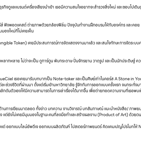
ุรกิจดูแลแบรนด์เครื่องเสียงนำเข้า เธอมีความสนใจอยากจะสำรวจสิ่งใหม่ และชอบไปเดิน
ซีรีส์ ฟังพอดแคสต์ ถ่ายภาพด้วยกล้องฟิล์ม ปัจจุบันทำงานฝึกอบรมให้กับองค์กร และคอย
องใหม่ที่ไม่เคยเห็น
Fungible Token) เคยมีประสบการณ์การจัดแสดงงานมาแล้ว และสนใจทักษะการจัดระบบ
ใจหลากหลาย ไม่ว่าจะเป็น ดูการ์ตูน พับกระดาษ ปั่นจักรยาน วาดรูป และเป็นนักประดิษฐ์ ค
Ciiel เธอเคยมารับบทบาทเป็น Note-taker และเป็นศิษย์เก่าในคอร์ส A Stone in Yo
ละช่วงชีวิตที่ผ่านมา ตั้งแต่เริ่มเข้ามหาวิทยาลัย รู้จักกับการออกแบบครั้งแรก จนกระทั่งม
ักดันตัวเองให้มีความสามารถในการเล่าเรื่องได้มากขึ้น เพื่อถ่ายทอดความงามที่เธอพบเ
ด้านการเขียนมาตลอด ทั้งข่าว บทความ งานวิจารณ์ บทสัมภาษณ์ แนะนำหนังสือ/ ภาพยน
มอง แต่ยังไม่เคยมีมุมมองในฐานะคนที่ลงมือทำและสร้างผลงาน (Product of Art) ด้วยต
งแต่ ออกแบบไลน์อัพดีเจ ออกแบบผลิตภัณฑ์ โปสเตอร์ภาพยนตร์ คิดแคมเปญโปรโมทให้ N