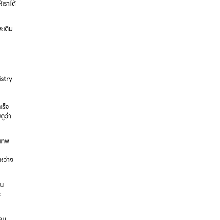
้เราได้
ะเดิม
istry
เร็จ
ูว่า
งเทพ
หว่าง
คน
ะ
้คน