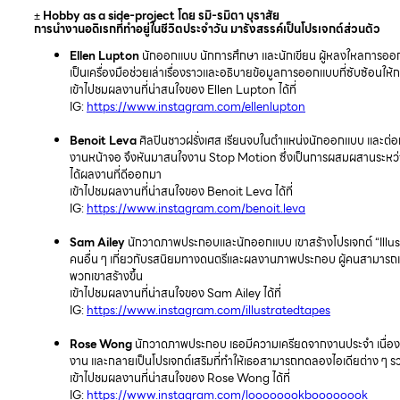
±
Hobby as a side-project โดย รมิ-รมิตา บุราสัย
การนำงานอดิเรกที่ทำอยู่ในชีวิตประจำวัน มารังสรรค์เป็นโปรเจกต์ส่วนตัว
Ellen Lupton
นักออกแบบ นักการศึกษา และนักเขียน ผู้หลงใหลการออ
เป็นเครื่องมือช่วยเล่าเรื่องราวและอธิบายข้อมูลการออกแบบที่ซับซ้อนให้ก
เข้าไปชมผลงานที่น่าสนใจของ Ellen Lupton ได้ที่
IG:
https://www.instagram.com/ellenlupton
Benoit Leva
ศิลปินชาวฝรั่งเศส เรียนจบในตำแหน่งนักออกแบบ และต่อมาไ
งานหน้าจอ จึงหันมาสนใจงาน Stop Motion ซึ่งเป็นการผสมผสานระหว่
ได้ผลงานที่ดีออกมา
เข้าไปชมผลงานที่น่าสนใจของ Benoit Leva ได้ที่
IG:
https://www.instagram.com/benoit.leva
Sam Ailey
นักวาดภาพประกอบและนักออกแบบ เขาสร้างโปรเจกต์ “Illust
คนอื่น ๆ เกี่ยวกับรสนิยมทางดนตรีและผลงานภาพประกอบ ผู้คนสามารถเข้า
พวกเขาสร้างขึ้น
เข้าไปชมผลงานที่น่าสนใจของ Sam Ailey ได้ที่
IG:
https://www.instagram.com/illustratedtapes
Rose Wong
นักวาดภาพประกอบ เธอมีความเครียดจากงานประจำ เนื่องจา
งาน และกลายเป็นโปรเจกต์เสริมที่ทำให้เธอสามารถทดลองไอเดียต่าง ๆ รวม
เข้าไปชมผลงานที่น่าสนใจของ Rose Wong ได้ที่
IG:
https://www.instagram.com/loooooookboooooook