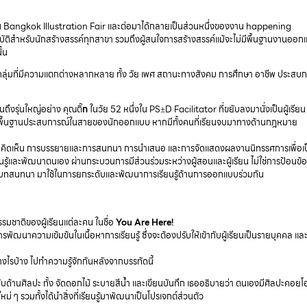
 Bangkok Illustration Fair และต่อมาได้กลายเป็นส่วนหนึ่งของงาน happening
ปฏิบัติสำหรับนักสร้างสรรค์ทุกสาขา รวมถึงผู้สนใจการสร้างสรรค์แม้จะไม่มีพื้นฐานงานออ
ั้น
ทุกกลุ่มที่มีความแตกต่างหลากหลาย ทั้ง วัย เพศ สถานะทางสังคม การศึกษา อาชีพ ประสบ
ถึงรุ่นใหญ่อย่าง คุณติ๊
ก
ในวัย 52 หนึ่งใน PS±D Facilitator ที่ขยับลงมานั่งเป็นผู้เรียน 
ม่ได้มีพื้นฐานประสบการณ์ในสายของนักออกแบบ หากมีทั้งคนที่เรียนจบมาทางด้านกฎหมาย
วามคิดเห็น การบรรยายและการสนทนา การนำเสนอ และการจัดแสดงผลงานนิทรรศการเพื่อเ
้และพัฒนาตนเอง ผ่านกระบวนการมีส่วนร่วมระหว่างผู้สอนและผู้เรียน ไม่ใช่การป้อนข้อม
ราวจากบทสนทนา มาใช้ในการยกระดับและพัฒนาการเรียนรู้ด้านการออกแบบร่วมกัน
มชาติของผู้เรียนแต่ละคน ในชื่อ
You Are Here!
่การพัฒนาความเข้มข้นในเนื้อหาการเรียนรู้ ซึ่งจะต้องปรับให้เข้ากับผู้เรียนเป็นรายบุคคล แล
อย่างไรบ้าง ไปทำความรู้จักกันหลังจากบรรทัดนี้
ับด้านศิลปะ ทั้ง จัดดอกไม้ ระบายสีน้ำ และเขียนบันทึก เธออธิบายว่า ตนเองมีศิลปะคอยโอ
 ๆ รวมทั้งได้นำสิ่งที่เรียนรู้มาพัฒนาเป็นโปรเจกต์ส่วนตัว