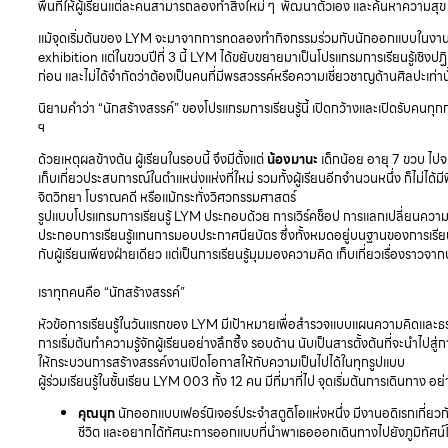
พื้นที่ให้ผู้เรียนแต่ละคนสามารถลองทำสิ่งใหม่ ๆ พัฒนาตัวเอง และค้นหาความสุข
แม้จุดเริ่มต้นของ LYM จะมาจากการทดลองทำกิจกรรมร่วมกับนักออกแบบในงาน
exhibition แต่ในขวบปีที่ 3 นี้ LYM ได้ขยับขยายมาเป็นโปรแกรมการเรียนรู้เชิง
ก่อน และไม่ได้จำกัดว่าต้องเป็นคนที่มีพรสวรรค์หรือความเชี่ยวชาญด้านศิลปะเท่าน
นิยามคำว่า “นักสร้างสรรค์” ของโปรแกรมการเรียนรู้นี้ เปิดกว้างและเปิดรับคน
ฯ
ด้วยเหตุผลข้างต้น ผู้เรียนในรอบนี้ จึงมีตั้งแต่
น้องมานะ
เด็กน้อย อายุ 7 ขวบ ไปจน
เก็บเกี่ยวประสบการณ์ในตำแหน่งแห่งที่ใหม่ รวมทั้งผู้เรียนอีกจำนวนหนึ่ง ก็ไ
จิตวิทยา โบราณคดี หรือแม้กระทั่งวิศวกรรมศาสตร์
รูปแบบโปรแกรมการเรียนรู้ LYM ประกอบด้วย การเวิร์คช็อป การแลกเปลี่ยนค
ประกอบการเรียนรู้แทนการมอบประกาศนียบัตร ซึ่งทั้งหมดอยู่บนฐานของการเรียนรู
กับผู้เรียนเพียงฝ่ายเดียว แต่เป็นการเรียนรู้มุมมองความคิด เก็บเกี่ยวเรื่อง
เราทุกคนคือ “นักสร้างสรรค์”
หัวข้อการเรียนรู้ในวันแรกของ LYM มีเป้าหมายเพื่อสำรวจแบบแผนความคิดและธรร
การเริ่มต้นทำความรู้จักผู้เรียนอย่างลึกซึ้ง รอบด้าน นับเป็นสารตั้งต้นที่จะนำไปสู
ให้กระบวนการสร้างสรรค์งานเปิดโอกาสให้กับความเป็นไปได้ในทุกรูปแบบ
ผู้ร่วมเรียนรู้ในชั้นเรียน LYM 003 ทั้ง 12 คน มีที่มาที่ไป จุดเริ่มต้นการเดินทาง 
คุณนุก
นักออกแบบเฟอร์นิเจอร์ประจำสตูดิโอแห่งหนึ่ง มีงานอดิเรกเกี่ยวก
ชีวิต และอยากได้ทัศนะการออกแบบที่นำพาเธอออกเดินทางไปยังภูมิทัศน์ใหม่