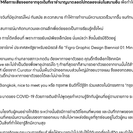
งLYMคือการเสี่ยงออกจากจุดเดิมที่เราชำนาญมาตลอดไปทดลองเล่นในสนามอื่น
เพื่อทำให
าถึงวันที่มีอุปกรณ์ใหม่ ทันสมัย สะดวกสบาย ทำให้การทำงานมีความรวดเร็วมากขึ้น จนทักษ
ำประสบการณ์มาคิดทบทวนและตกผลึกเพื่อต่อยอดเป็นการเรียนรู้ครั้งใหม่
การได้เคลื่อนที่ เพราะการขยับแม้เพียงเล็กน้อย นั่นแปลว่า สิ่งนั้นยังมีชีวิตอยู่
งชาร์จาห์ ประเทศสหรัฐอาหรับเอมิเรตส์ คือ “Figra Graphic Design Biennial 01: Min
ดงงานแทน ท่ามกลางสภาวะกดดัน ต้องหาทางเอาตัวรอด คุณติ๊กจึงเลือกใช้เทคนิค
ve และไม่จำเป็นต้องพึ่งพาอุปกรณ์ใด ๆ ท้ายที่สุดเขาก็สามารถเอาตัวรอดจากงานนั้นได้สำ
M เนื่องจาก Curator ท่านนั้นเห็นว่านักออกแบบส่วนใหญ่มักชอบวางแผน จึงลองทดสอบด
าคุณติ๊กน่าจะหาทางเอาตัวรอดได้และไม่น่าจะโกรธ
angkok, nice to meet you หรือ กรุงเทพ ยินดีที่ได้รู้จัก ร่วมแสดงในนิทรรศการ “กรุ
่ระบาดของ COVID-19 ด้วยการเดินเข้าไปพูดคุยทำความรู้จักกับผู้คนที่อยู่ตามรายทาง ระ
มโยงกับผู้คนอย่างใกล้ชิด ระหว่างนั้นยังมีการถ่ายวิดีโอคนที่พบเจอ และบันทึกภาพของ
งานที่เคยเน้นความเนี้ยบของการออกแบบ กลับไปหาแหล่งข้อมูลที่ซุกซ่อนอยู่ในตัวผู้คน แล
่งที่ทำให้เขารู้สึกมีความสุข
การคิดและกระบวนการเรียนรู้ เพื่อให้สามารถนำไปปรับใช้ได้กับทุกเรื่องในชีวิต และทำให