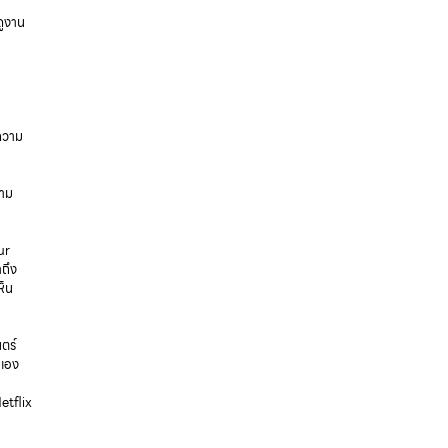
ดูงาน
ความ
วาม
ur
าถึง
ห็น
ตร์
นเอง
etflix