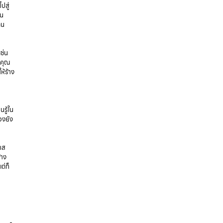
ปสู่
้น
ตน
ช่น
บคุณ
ห้ร้าง
นรู้ใน
องยัง
าส
้าง
ต่ก็